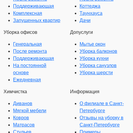
Поддерживающая
Коттеджа
Комплексная
Таунхауса
Запущенных квартир
Дачи
Уборка офисов
Допуслуги
Генеральная
Мытье окон
После ремонта
Уборка балконов
Поддерживающая
Уборка кухни
На постоянной
Уборка санузлов
основе
Уборка шерсти
Ежедневная
Химчистка
Информация
Диванов
О филиале в Санкт-
Мягкой мебели
Петербурге
Ковров
Отзывы на уборку в
Матрасов
Санкт-Петербурге
Стульев
Примеры