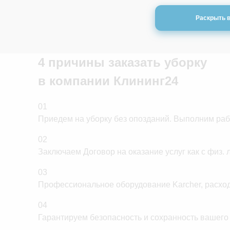
Образовательных
Раскрыть 
Склады
Подъездов домов
4 причины заказать уборку
Учебных заведений
в компании
Клининг24
Фитнес клубов
Подъездов после ремонта
01
Приедем на уборку без опозданий. Выполним рабо
02
Заключаем Договор на оказание услуг как с физ. 
03
Профессиональное оборудование Karcher, расходники
04
Гарантируем безопасность и сохранность вашего