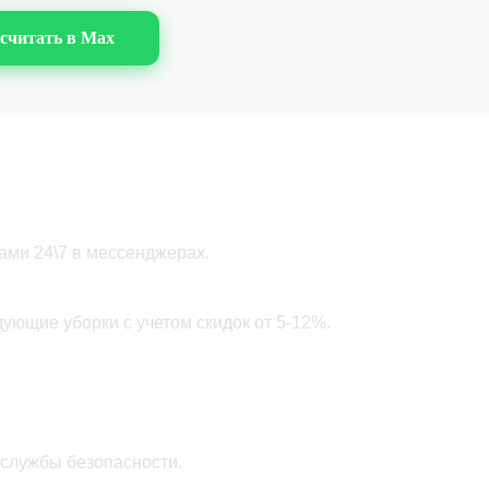
/м2
от 180 руб./м2
считать в Max
/м2
от 180 руб./м2
/м2
от 180 руб./м2
/м2
от 180 руб./м2
/м2
от 180 руб./м2
от 180 руб./м2
ами 24\7 в мессенджерах.
дующие уборки с учетом скидок от 5-12%.
 службы безопасности.