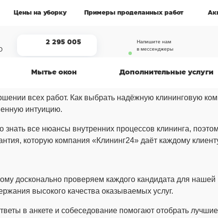
Цены на уборку
Примеры проделанных работ
Ак
2 295 005
Напишите нам
О
в мессенджеры
Мытье окон
Дополнительные услуги
заказов выполнили
ршении всех работ. Как выбрать надёжную клининговую ком
венную интуицию.
о знать все нюансы внутренних процессов клининга, поэт
рантия, которую компания «Клининг24» даёт каждому клиент
ому досконально проверяем каждого кандидата для наше
ержания высокого качества оказываемых услуг.
тветы в анкете и собеседование помогают отобрать лучшие