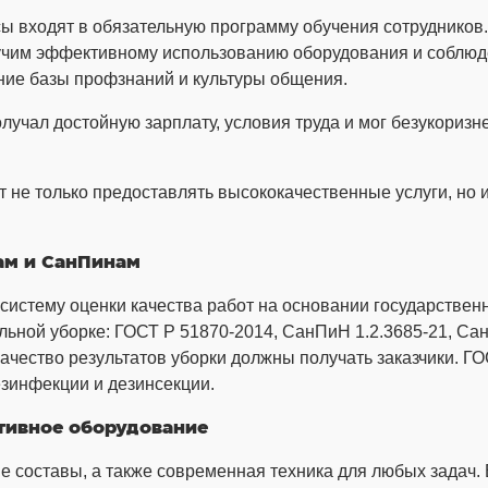
_
сы входят в обязательную программу обучения сотрудников
чим эффективному использованию оборудования и соблюде
ние базы профзнаний и культуры общения.
лучал достойную зарплату, условия труда и мог безукориз
т не только предоставлять высококачественные услуги, но 
ам и СанПинам
истему оценки качества работ на основании государствен
ной уборке: ГОСТ Р 51870-2014, СанПиН 1.2.3685-21, СанП
качество результатов уборки должны получать заказчики. Г
езинфекции и дезинсекции.
тивное оборудование
 составы, а также современная техника для любых задач.