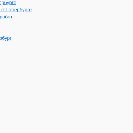
ербурге
нкт-Петербурге
работ
рбург