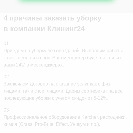
(за 1 посадочное место)
Большая подушка
4 причины заказать уборку
Малая подушка
в компании
Клининг24
Одеяла/пледы/подушки
01
Химчистка одеял, пледов
Приедем на уборку без опозданий. Выполним работы
Химчистка подушек
качественно и в срок. Ваш менеджер будет на связи с
вами 24\7 в мессенджерах.
Шторы/тюль
02
Химчистка штор
Заключаем Договор на оказание услуг как с физ.
Химчистка тюли
лицами, так и с юр. лицами. Дарим сертификат на все
последующие уборки с учетом скидок от 5-12%.
03
Профессиональное оборудование Karcher, расходники,
химия (Grass, Pro-Brite, Effect, Уникум и пр.).