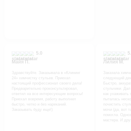
5.0
5.
Майя П.
Лилия М.
Здравствуйте. Заказывала в «Клининг
Заказала химчи
24» химчистку стульев. Приехал
следующий ден
настоящий профессионал своего дела!
Быстро, аккура
Предварительно проконсультировал,
стульчики. Дал
ответил на все интересующие вопросы!
как ухаживать 
Приехал вовремя, работу выполнил
пыталась неско
быстро, четко и без нареканий.
почистить стул
Заказывать буду еще!)
мочи (да, вот т
помогла. Одно
мастера. И дру