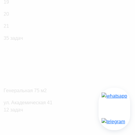
19
20
21
Генеральная 75 м2
ул. Академическая 41