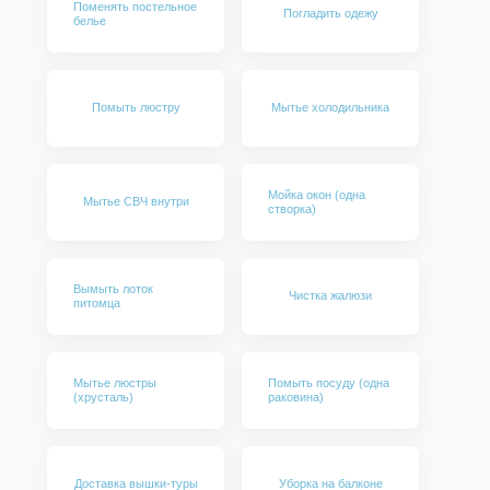
Поменять постельное
Изъятие вещей и предметов из
Погладить одежу
белье
шкафов
Глажка
Помыть люстру
Мытье холодильника
Кухня:
Помоем посуду (наполнение 1
раковина)
Мойка окон (одна
Мытье СВЧ внутри
Помоем посуду (большое
створка)
количество)
Почистим раковину
Вымыть лоток
Чистка жалюзи
Протрем столешницу и кухонный
питомца
фартук
Протрем бытовую технику снаружи
Мытье люстры
Помыть посуду (одна
Помоем плиту/варочную панель
(хрусталь)
раковина)
Вынесем бытовой мусор
Помоем мусорную корзину
Доставка вышки-туры
Уборка на балконе