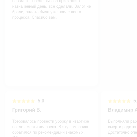
не хилые. После вызова приехали в
назначенный день, все сделали. Залог не
брали, оплата была уже после всего
процесса. Спасибо вам.
5.0
5.
Григорий В.
Владимир А
Требовалось провести уборку в квартире
Выполняли рабо
после смерти человека. В эту компанию
смерти родств
обратился по рекомендации знакомых.
Достаточно опе