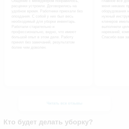
Общение с менеджером понравилось,
главное все до
расценки устроили. Договорились на
меня никаких п
удобное время. Работники приехали без
оборудования н
опоздания. С собой у них был весь
нужный инструм
необходимый для уборки инвентарь.
клинеров имел
Работали старательно и
выполнили цел
профессионально, видно, что имеют
нареканий, ко
большой опыт в этом деле. Работу
Спасибо вам за
принял без замечаний, результатом
более чем доволен.
Читать все отзывы
Кто будет делать уборку?