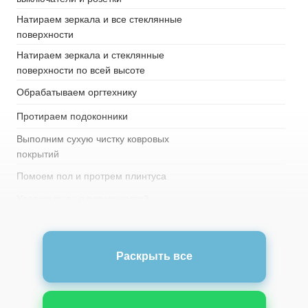
Натираем зеркала и все стеклянные
поверхности
Натираем зеркала и стеклянные
поверхности по всей высоте
Обрабатываем оргтехнику
Протираем подоконники
Выполним сухую чистку ковровых
покрытий
Помоем пол и протрем плинтуса
Удалим пыль с поверхностей
корпусной и встроенной мебели (на
всю высоту)
Удалим пыль с осветительных
Раскрыть все
приборов (кроме хрустальных)
Моем хрустальные и дизайнерские
люстры