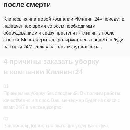
после смерти
барабана)
Удаление двухкомпонентной
эпоксидной затирки
Клинеры клининговой компании «Клининг24» приедут в
назначенное время со всем необходимым
Чистящие средства/
оборудованием и сразу приступят к клинингу после
оборудование:
смерти. Менеджеры контролируют весь процесс и будут
Наличие животного в квартире/доме
на связи 24/7, если у вас возникнут вопросы.
Повышенная степень загрязнения
4 причины заказать уборку
Чистящие, моющие средства
уборочный инвентарь
в компании
Клининг24
Доставка доп. оборудования:
пылесос, стремянка
01
Доставка вышки-туры для высотных
Приедем на уборку без опозданий. Выполним работы
работ
качественно и в срок. Ваш менеджер будет на связи с
вами 24\7 в мессенджерах.
Выход дополнительного сотрудника
(сокращение времени уборки)
02
Заключаем Договор на оказание услуг как с физ.