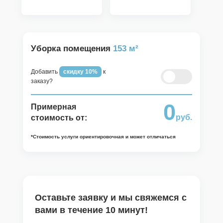
Удалим застарелые масляные и
жирные пятна
Мытье фасадов корпусной мебели,
верха шкафов
Уборка помещения
153 м²
Помоем кухонные шкафы внутри
(освобожденные от посуды)
Добавить
скидку 10%
к
заказу?
Помоем кухонные шкафы внутри (с
изъятием всех принадлежностей)
0
Примерная
Удаляем пыль с потолка
руб.
стоимость от:
Помоем микроволновую печь
*Стоимость услуги ориентировочная и может отличаться
внутри
Помоем вытяжку
Помоем духовой шкаф внутри
Помоем холодильник внутри
Оставьте заявку и мы свяжемся с
Обеспыливание бытовой техники
вами в течение 10 минут!
(холодильник, духовка, вытяжка,