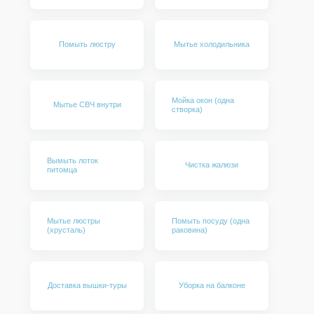
шкафов
Глажка
Помыть люстру
Мытье холодильника
Кухня:
Помоем посуду (наполнение 1
раковина)
Мойка окон (одна
Мытье СВЧ внутри
Помоем посуду (большое
створка)
количество)
Почистим раковину
Вымыть лоток
Чистка жалюзи
Протрем столешницу и кухонный
питомца
фартук
Протрем бытовую технику снаружи
Мытье люстры
Помыть посуду (одна
Помоем плиту/варочную панель
(хрусталь)
раковина)
Вынесем бытовой мусор
Помоем мусорную корзину
Доставка вышки-туры
Уборка на балконе
Удалим застарелые масляные и