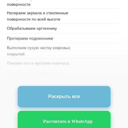
поверхности
Натираем зеркала и стеклянные
поверхности по всей высоте
Обрабатываем оргтехнику
Протираем подоконники
Выполним сухую чистку ковровых
покрытий
Помоем пол и протрем плинтуса
Удалим пыль с поверхностей
корпусной и встроенной мебели (на
всю высоту)
Удалим пыль с осветительных
Раскрыть все
приборов (кроме хрустальных)
Моем хрустальные и дизайнерские
люстры
Рассчитать в WhatsApp
Удаляем пыль с открытых,