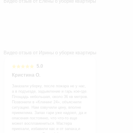
Видео отзыв от Елены о уборке квартиры
Видео отзыв от Ирины о уборке квартиры
5.0
Кристина О.
Заказали уборку, после пожара не у нас,
а в подъезде, задымление и гарь кое-где.
Площадь небольшая, около 36 кв метров.
Позвонили в «Клининг 24», объяснили
ситуацию. Нам озвучили цену, вполне
приемлема. Запах гари уже надоел, да и
опасения постоянно, что что-то еще
может воспламениться. Мастера
приехали, избавили нас и от запаха,и