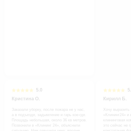
5.0
5.
Кристина О.
Кирилл Б.
Заказали уборку, после пожара не у нас,
Хочу выразить
а в подъезде, задымление и гарь кое-где.
«Клининг24» и 
Площадь небольшая, около 36 кв метров.
клининговая ко
Позвонили в «Клининг 24», объяснили
это сейчас не 
ситуацию. Нам озвучили цену, вполне
констатация фа