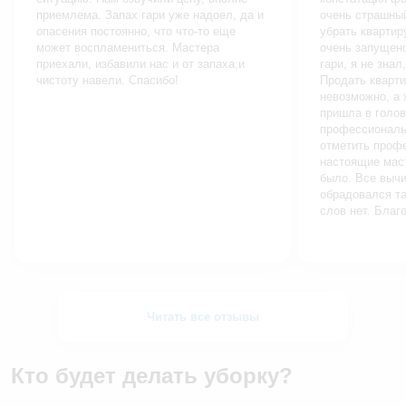
приемлема. Запах гари уже надоел, да и
очень страшны
опасения постоянно, что что-то еще
убрать квартир
может воспламениться. Мастера
очень запущен
приехали, избавили нас и от запаха,и
гари, я не знал
чистоту навели. Спасибо!
Продать кварти
невозможно, а 
пришла в голов
профессиональн
отметить проф
настоящие маст
было. Все выч
обрадовался та
слов нет. Благ
Читать все отзывы
Кто будет делать уборку?