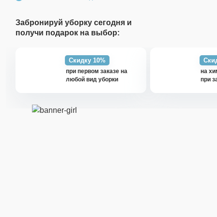
Забронируй уборку сегодня и
получи подарок на выбор:
Скидку 10%
Ски
при первом заказе на
на хи
любой вид уборки
при з