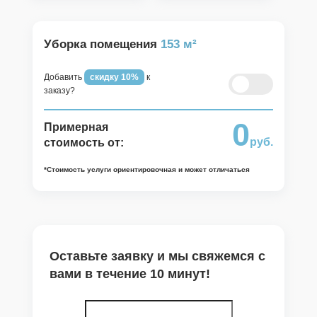
жирные пятна
Мытье фасадов корпусной мебели,
верха шкафов
Уборка помещения
153 м²
Помоем кухонные шкафы внутри
(освобожденные от посуды)
Добавить
скидку 10%
к
заказу?
Помоем кухонные шкафы внутри (с
изъятием всех принадлежностей)
0
Примерная
Удаляем пыль с потолка
руб.
стоимость от:
Помоем микроволновую печь
*Стоимость услуги ориентировочная и может отличаться
внутри
Помоем вытяжку
Помоем духовой шкаф внутри
Помоем холодильник внутри
Оставьте заявку и мы свяжемся с
Обеспыливание бытовой техники
вами в течение 10 минут!
(холодильник, духовка, вытяжка,
СВЧ и пр.) для новой техники