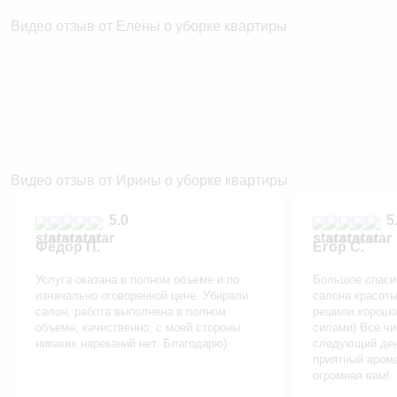
Видео отзыв от Елены о уборке квартиры
Видео отзыв от Ирины о уборке квартиры
5.0
5.
Фёдор П.
Егор С.
Услуга оказана в полном объеме и по
Большое спаси
изначально оговоренной цене. Убирали
салона красоты
салон, работа выполнена в полном
решили хорошо 
объеме, качественно, с моей стороны
силами) Все чи
никаких нареканий нет. Благодарю)
следующий ден
приятный арома
огромная вам!