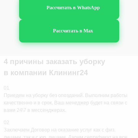
Рассчитать в WhatsApp
Фитнес клубов
Подъездов после ремонта
Рассчитать в Max
4 причины заказать уборку
в компании
Клининг24
01
Приедем на уборку без опозданий. Выполним работы
качественно и в срок. Ваш менеджер будет на связи с
вами 24\7 в мессенджерах.
02
Заключаем Договор на оказание услуг как с физ.
лицами, так и с юр. лицами. Дарим сертификат на все