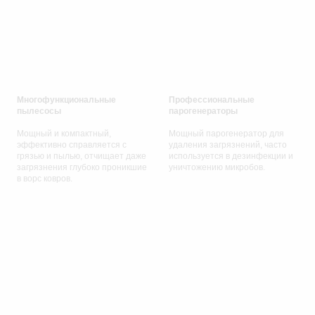
Многофункциональные
Профессиональные
пылесосы
парогенераторы
Мощный и компактный,
Мощный
парогенератор для
эффективно справляется с
удаления загрязнений, часто
грязью и пылью, отчищает даже
используется в дезинфекции и
загрязнения глубоко проникшие
уничтожению микробов.
в ворс ковров.