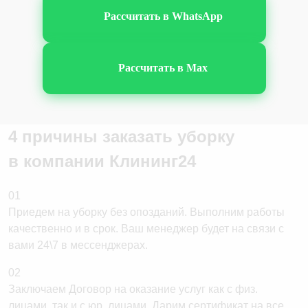
Рассчитать в WhatsApp
Фитнес клубов
Подъездов после ремонта
Рассчитать в Max
4 причины заказать уборку
в компании
Клининг24
01
Приедем на уборку без опозданий. Выполним работы
качественно и в срок. Ваш менеджер будет на связи с
вами 24\7 в мессенджерах.
02
Заключаем Договор на оказание услуг как с физ.
лицами, так и с юр. лицами. Дарим сертификат на все