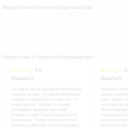
Видео отзыв от Елены о уборке квартиры
Видео отзыв от Ирины о уборке квартиры
5.0
5.
Максим О.
Никита П.
На уборку после мероприятия приехала
Отличный клин
команда из трех человек (о небольшом
быстро, вежлив
опоздании предупредили заранее, что
работ уборки н
очень приятно, заботятся о своей
все подробно р
репутации и времени заказчика).
Очень понравил
Стоимость работ была оговорена и не
тщательная и к
изменилась. Уборка прошла отлично,
самых незамет
осталась довольна! Можно заказывать
все заняло три 