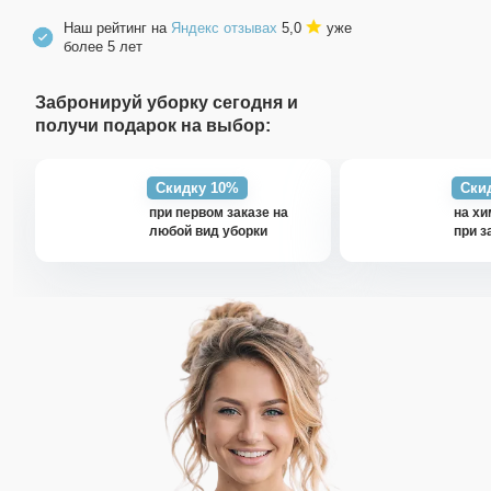
Наш рейтинг на
Яндекс отзывах
5,0
уже
более 5 лет
Забронируй уборку сегодня и
получи подарок на выбор:
Скидку 10%
Ски
при первом заказе на
на хи
любой вид уборки
при з