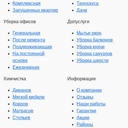
Комплексная
Таунхауса
Запущенных квартир
Дачи
Уборка офисов
Допуслуги
Генеральная
Мытье окон
После ремонта
Уборка балконов
Поддерживающая
Уборка кухни
На постоянной
Уборка санузлов
основе
Уборка шерсти
Ежедневная
Химчистка
Информация
Диванов
О компании
Мягкой мебели
Отзывы
Ковров
Наши работы
Матрасов
Гарантии
Стульев
Акции
Районы