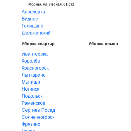
Москва, ул. Лесная, 61 ст2
Апрелевка
Видное
Голицыно
Дзержинский
Долгопрудный
Уборка квартир
Уборка домов
Жуковский
Ивантеевка
Королёв
Красногорск
Лыткарино
Мытищи
Ногинск
Подольск
Раменское
Сергиев Посад
Солнечногорск
Фрязино