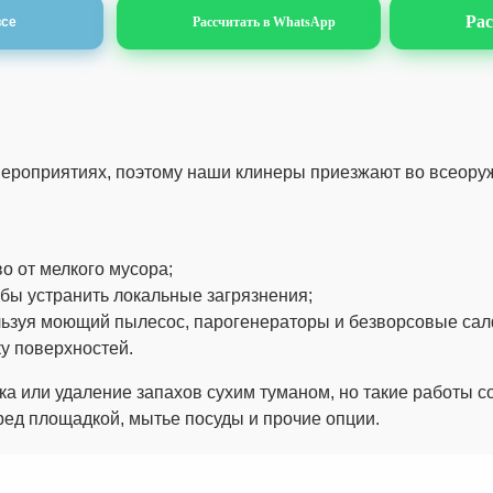
Рас
все
Рассчитать в WhatsApp
от 35 руб./м2
от 90 руб.
от 35 руб./м2
от 90 руб.
от 35 руб./м2
от 90 руб.
от 35 руб./м2
от 90 руб.
 мероприятиях, поэтому наши клинеры приезжают во всеору
 от мелкого мусора;
бы устранить локальные загрязнения;
ьзуя моющий пылесос, парогенераторы и безворсовые сал
у поверхностей.
ка или удаление запахов сухим туманом, но такие работы 
еред площадкой, мытье посуды и прочие опции.