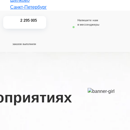
_
Щёлково
Санкт-Петербург
2 295 005
Напишите нам
в мессенджеры
заказов выполнили
оприятиях