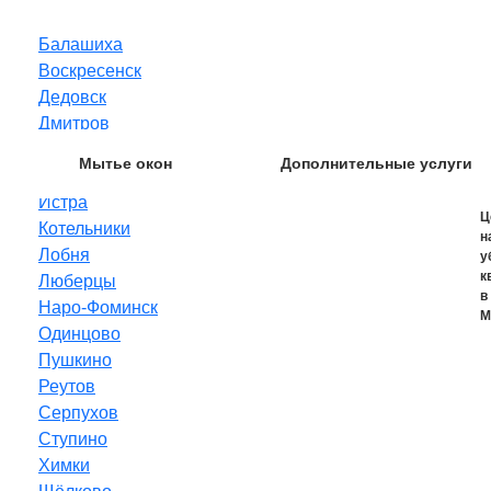
Балашиха
Воскресенск
Дедовск
Дмитров
Домодедово
Мытье окон
Дополнительные услуги
Звенигород
Истра
Ц
Котельники
н
Лобня
у
к
Люберцы
в
Наро-Фоминск
М
Одинцово
Пушкино
Реутов
Серпухов
Ступино
Химки