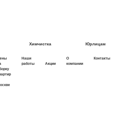
Химчистка
Юрлицам
ены
Наши
О
Контакты
а
работы
компании
Акции
борку
вартир
оскве