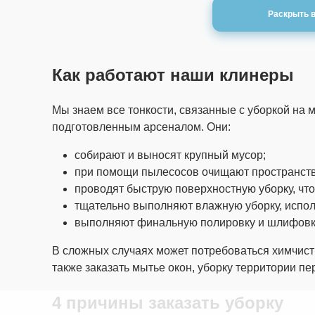
Раскрыть 
Склады
Подъездов домов
Как работают наши клинеры
Учебных заведений
Фитнес клубов
Мы знаем все тонкости, связанные с уборкой на
Подъездов после ремонта
подготовленным арсеналом. Они:
собирают и выносят крупный мусор;
при помощи пылесосов очищают пространство
проводят быструю поверхностную уборку, что
тщательно выполняют влажную уборку, испол
выполняют финальную полировку и шлифовк
В сложных случаях может потребоваться химчист
также заказать мытье окон, уборку территории п
4 причины заказать уборку