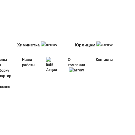
Химчистка
Юрлицам
ены
Наши
О
Контакты
а
работы
компании
Акции
борку
вартир
оскве