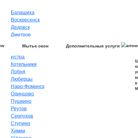
Балашиха
Воскресенск
Дедовск
Дмитров
Домодедово
Дополнительные услуги
Мытье окон
Звенигород
Истра
Ц
Котельники
н
Лобня
у
к
Люберцы
в
Наро-Фоминск
М
Одинцово
Пушкино
Реутов
Серпухов
Ступино
Химки