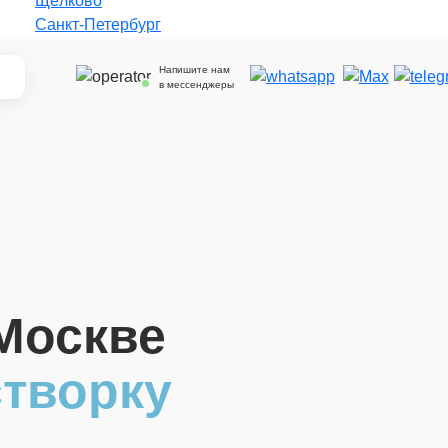
_
Щёлково
Санкт-Петербург
Напишите нам
в мессенджеры
Москве
створку