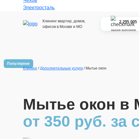
Чехов
Электросталь
Клининг квартир, домов,
2 295 005
офисов в Москве и МО
заказов выполнили
Популярное
Клининг
/
Дополнительные услуги
/ Мытье окон
Мытье окон в 
от 350 руб. за 