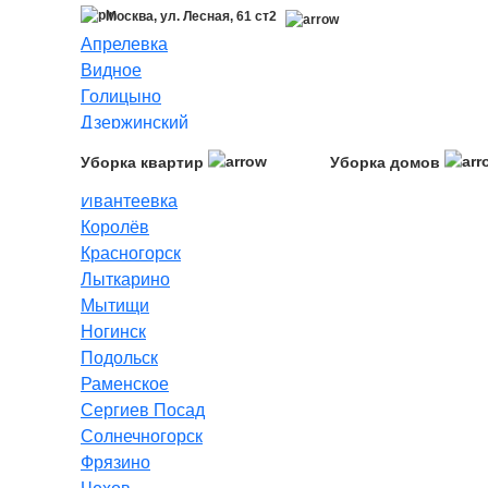
Москва, ул. Лесная, 61 ст2
Апрелевка
Видное
Голицыно
Дзержинский
Долгопрудный
Уборка квартир
Уборка домов
Жуковский
Ивантеевка
Королёв
Красногорск
Лыткарино
Мытищи
Ногинск
Подольск
Раменское
Сергиев Посад
Солнечногорск
Фрязино