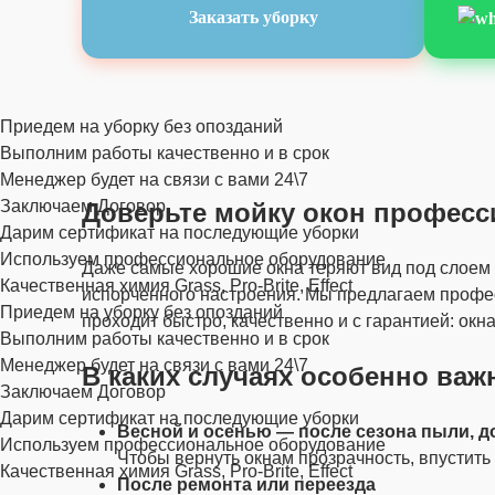
Заказать уборку
Приедем на уборку без опозданий
Выполним работы качественно и в срок
Менеджер будет на связи с вами 24\7
Заключаем Договор
Доверьте мойку окон професс
Дарим сертификат на последующие уборки
Используем профессиональное оборудование
Даже самые хорошие окна теряют вид под слоем п
Качественная химия Grass, Pro-Brite, Effect
испорченного настроения. Мы предлагаем профе
Приедем на уборку без опозданий
проходит быстро, качественно и с гарантией: окна
Выполним работы качественно и в срок
Менеджер будет на связи с вами 24\7
В каких случаях особенно важ
Заключаем Договор
Дарим сертификат на последующие уборки
Весной и осенью — после сезона пыли, д
Используем профессиональное оборудование
Чтобы вернуть окнам прозрачность, впустить 
Качественная химия Grass, Pro-Brite, Effect
После ремонта или переезда