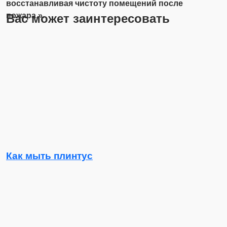
восстанавливая чистоту помещений после
пожара.»
.
Вас может заинтересовать
Как мыть плинтус