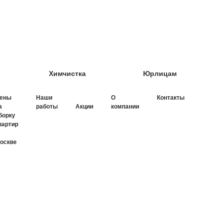
Химчистка
Юрлицам
ены
Наши
О
Контакты
а
работы
компании
Акции
борку
вартир
оскве