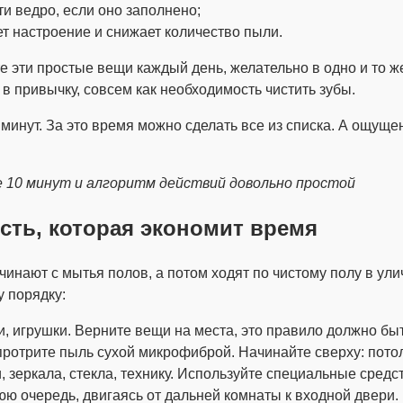
ти ведро, если оно заполнено;
т настроение и снижает количество пыли.
те эти простые вещи каждый день, желательно в одно и то 
 в привычку, совсем как необходимость чистить зубы.
7 минут. За это время можно сделать все из списка. А ощущ
е 10 минут и алгоритм действий довольно простой
сть, которая экономит время
нают с мытья полов, а потом ходят по чистому полу в ули
 порядку:
ги, игрушки. Верните вещи на места, это правило должно б
протрите пыль сухой микрофиброй. Начинайте сверху: потол
зеркала, стекла, технику. Используйте специальные средств
ю очередь, двигаясь от дальней комнаты к входной двери.