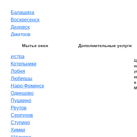
Балашиха
Воскресенск
Дедовск
Дмитров
Домодедово
Мытье окон
Дополнительные услуги
Звенигород
Истра
Ц
Котельники
н
Лобня
у
к
Люберцы
в
Наро-Фоминск
М
Одинцово
Пушкино
Реутов
Серпухов
Ступино
Химки