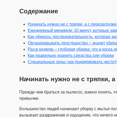
Содержание
Начинать нужно не с тряпки, а с перезагруз
Ежедневный минимум: 10 минут, которые зам
Как убирать: последовательность, которая э
Организовывать пространство – значит убир
Раз в неделю – глубокая уборка: что и когда д
Как правильно хранить средства для уборки
Специальные зоны: как поддерживать чистот
Начинать нужно не с тряпки, 
Прежде чем браться за пылесос, важно понять, что
привычки.
Большинство людей начинают уборку с мытья полов,
вызывает раздражение и ощущение, что ничего не 