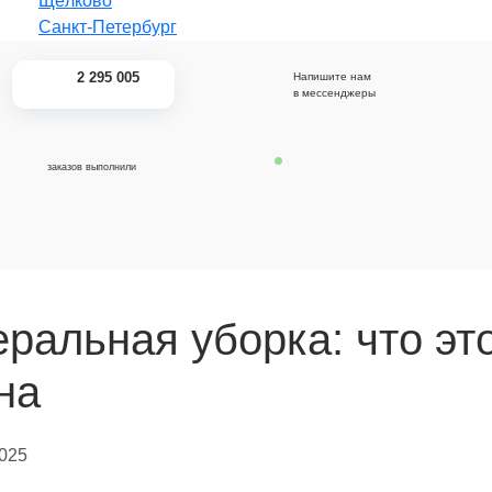
_
Щёлково
Санкт-Петербург
2 295 005
Напишите нам
в мессенджеры
заказов выполнили
еральная уборка: что эт
на
025