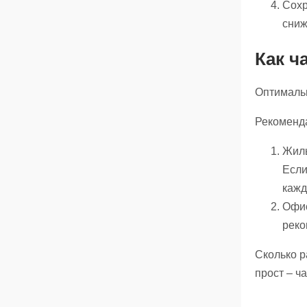
Сохр
сниж
Как ч
Оптимальн
Рекоменд
Жилы
Если
кажд
Офис
реко
Сколько р
прост – ч