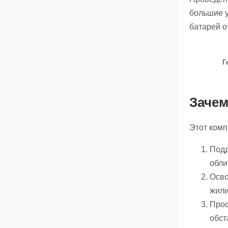
большие у
батарей о
Г
Зачем
Этот комп
Подд
обли
Осво
жил
Проф
обст