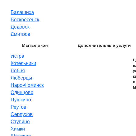
Балашиха
Воскресенск
Дедовск
Дмитров
Домодедово
Мытье окон
Дополнительные услуги
Звенигород
Истра
Ц
Котельники
н
Лобня
у
к
Люберцы
в
Наро-Фоминск
М
Одинцово
Пушкино
Реутов
Серпухов
Ступино
Химки