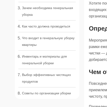
Хотите по
Зачем необходима генеральная
входящих 
уборка
организац
Как часто должна проводиться
Опред
Что входит в генеральную уборку
Мероприят
квартиры
рамки еже
чистки — 
Инвентарь и материалы для
добираетс
генеральной уборки
Чем о
Выбор эффективных чистящих
продуктов
Повседне
приемлемо
Советы по организации уборки
чистоту, 
Проведени