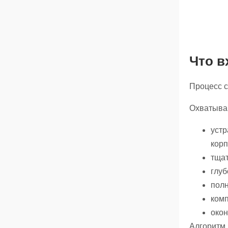
Что в
Процесс с
Охватыва
устр
корп
тщат
глуб
полн
комп
окон
Алгоритм 