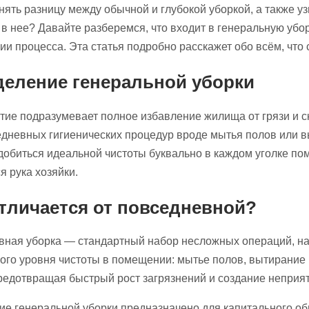
нять разницу между обычной и глубокой уборкой, а также у
в нее? Давайте разберемся, что входит в генеральную уборк
ии процесса. Эта статья подробно расскажет обо всём, чт
еление генеральной уборки
ие подразумевает полное избавление жилища от грязи и с
дневных гигиенических процедур вроде мытья полов или в
добиться идеальной чистоты буквально в каждом уголке по
я рука хозяйки.
тличается от повседневной?
вная уборка — стандартный набор несложных операций, н
го уровня чистоты в помещении: мытье полов, вытирание
предотвращая быстрый рост загрязнений и создание неприя
е генеральной уборки предназначено для капитального об