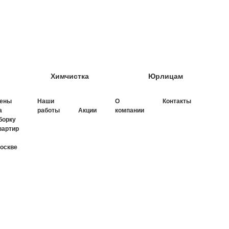
Химчистка
Юрлицам
ены
Наши
О
Контакты
а
работы
Акции
компании
борку
вартир
оскве