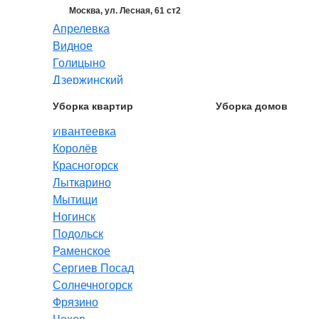
Москва, ул. Лесная, 61 ст2
Апрелевка
Видное
Голицыно
Дзержинский
Долгопрудный
Уборка квартир
Уборка домов
Жуковский
Ивантеевка
Королёв
Красногорск
Лыткарино
Мытищи
Ногинск
Подольск
Раменское
Сергиев Посад
Солнечногорск
Фрязино